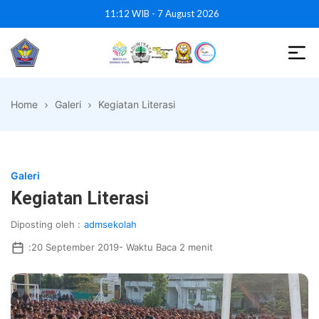
Skip
11:12 WIB - 7 August 2026
to
the
content
SMPN
46
Home
Galeri
Kegiatan Literasi
Surabaya
Galeri
Kegiatan Literasi
Diposting oleh :
admsekolah
:
20 September 2019
- Waktu Baca 2 menit