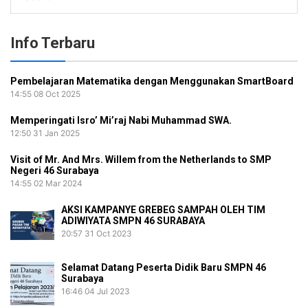
for:
Info Terbaru
Pembelajaran Matematika dengan Menggunakan SmartBoard
14:55
08 Oct 2025
Memperingati Isro’ Mi’raj Nabi Muhammad SWA.
12:50
31 Jan 2025
Visit of Mr. And Mrs. Willem from the Netherlands to SMP
Negeri 46 Surabaya
14:55
02 Mar 2024
AKSI KAMPANYE GREBEG SAMPAH OLEH TIM
ADIWIYATA SMPN 46 SURABAYA
20:57
31 Oct 2023
Selamat Datang Peserta Didik Baru SMPN 46
Surabaya
16:46
04 Jul 2023