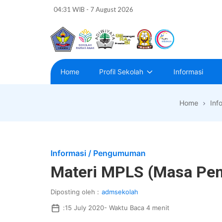
Skip
04:31 WIB - 7 August 2026
to
the
content
SMPN
46
Home
Profil Sekolah
Informasi
Surabaya
Home
Inf
Informasi
/
Pengumuman
Materi MPLS (Masa Pen
Diposting oleh :
admsekolah
:
15 July 2020
- Waktu Baca 4 menit