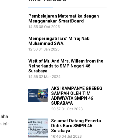
Pembelajaran Matematika dengan
Menggunakan SmartBoard
14:55
08 Oct 2025
Memperingati Isro’ Mi’raj Nabi
Muhammad SWA.
12:50
31 Jan 2025
Visit of Mr. And Mrs. Willem from the
Netherlands to SMP Negeri 46
Surabaya
14:55
02 Mar 2024
AKSI KAMPANYE GREBEG
SAMPAH OLEH TIM
ADIWIYATA SMPN 46
SURABAYA
20:57
31 Oct 2023
Maha
Selamat Datang Peserta
ini :
Didik Baru SMPN 46
Surabaya
16:46
04 Jul 2023