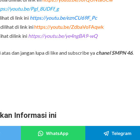
tps://youtu.be/PgI_8UDFf_g
hat di link ini
https://youtu.be/eznCU69F_Pc
lihat di link ini
https://youtu.be/ZdbaVoFAqwk
hat dilink ini
https://youtu.be/ye4ngBA9-wQ
i atas dan jangan lupa di like and subscribe ya
chanel SMPN 46
.
kan Informasi ini
r
WhatsApp
Telegram