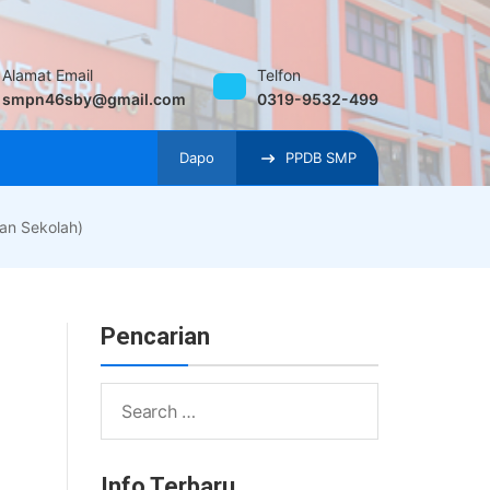
Alamat Email
Telfon
smpn46sby@gmail.com
0319-9532-499
Dapo
PPDB SMP
an Sekolah)
Pencarian
Search
for:
Info Terbaru