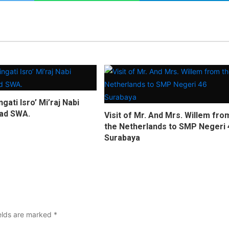
ati Isro’ Mi’raj Nabi
d SWA.
Visit of Mr. And Mrs. Willem fro
the Netherlands to SMP Negeri 
Surabaya
ields are marked
*